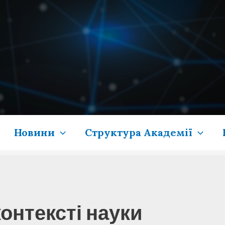
Новини
Структура Академії
онтексті науки