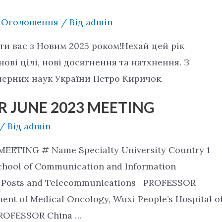
,
Оголошення
/ Від
admin
ти вас з Новим 2025 роком!Нехай цей рік
ові цілі, нові досягнення та натхнення. З
нерних наук України Петро Киричок.
R JUNE 2023 MEETING
/ Від
admin
EETING # Name Specialty University Country 1
ool of Communication and Information
 of Posts and Telecommunications PROFESSOR
nt of Medical Oncology, Wuxi People’s Hospital o
PROFESSOR China …