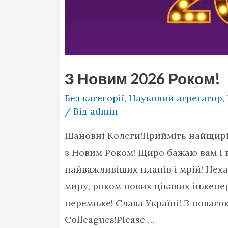
З Новим 2026 Роком!
Без категорії
,
Науковий агрегатор
,
/ Від
admin
Шановні Колеги!Прийміть найщиріш
з Новим Роком! Щиро бажаю вам і 
найважливіших планів і мрій! Неха
миру, роком нових цікавих інженер
переможе! Слава Україні! З поваго
Colleagues!Please …