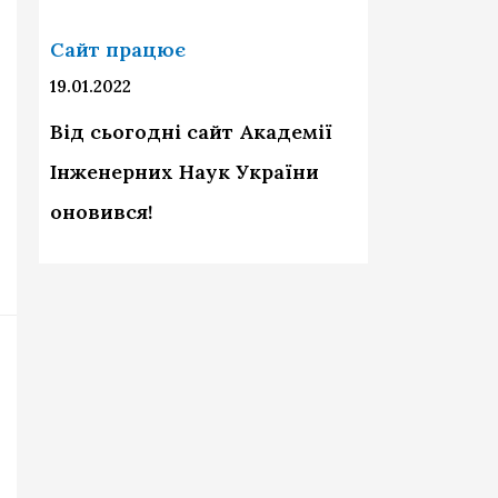
0
Н
2
Сайт працює
о
5
19.01.2022
в
!
Від сьогодні сайт Академії
и
Інженерних Наук України
м
оновився!
2
0
2
5
р
о
к