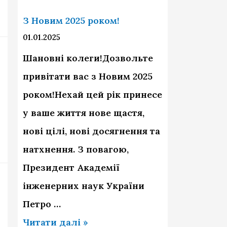
к
a
о
З Новим 2025 роком!
p
м
01.01.2025
p
!
Шановні колеги!Дозвольте
y
привітати вас з Новим 2025
N
роком!Нехай цей рік принесе
e
у ваше життя нове щастя,
w
нові цілі, нові досягнення та
Y
натхнення. З повагою,
e
Президент Академії
a
інженерних наук України
r
Петро …
2
З
Читати далі »