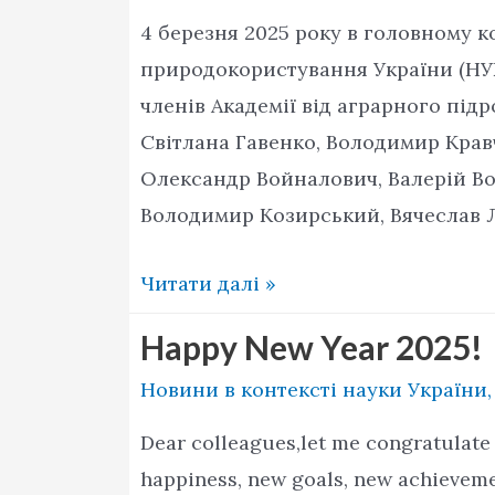
4 березня 2025 року в головному к
природокористування України (НУБІ
членів Академії від аграрного підро
Світлана Гавенко, Володимир Крав
Олександр Войналович, Валерій Во
Володимир Козирський, Вячеслав Л
Спільне
Читати далі »
засідання
Happy New Year 2025!
Президії
Новини в контексті науки України
АІНУ
і
Dear colleagues,let me congratulate
членів
happiness, new goals, new achievemen