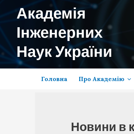
Перейти
Академія
до
вмісту
Інженерних
Наук України
Головна
Про Академію
Новини в к