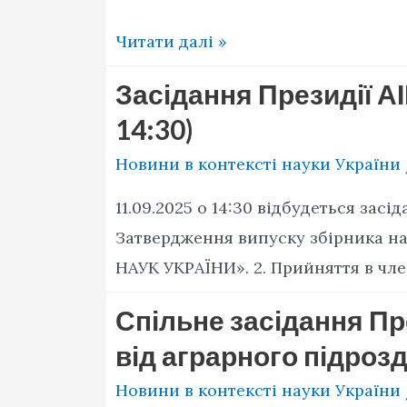
З
Читати далі »
Новим
Засідання Президії АІ
2026
14:30)
Роком!
Новини в контексті науки України
11.09.2025 о 14:30 відбудеться засі
Затвердження випуску збірника 
НАУК УКРАЇНИ». 2. Прийняття в член
Спільне засідання Пре
від аграрного підрозд
Новини в контексті науки України