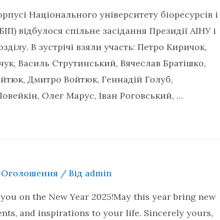
орпусі Національного університету біоресурсів і
П) відбулося спільне засідання Президії АІНУ і
зділу. В зустрічі взяли участь: Петро Киричок,
чук, Василь Струтинський, Вячеслав Братішко,
йтюк, Дмитро Войтюк, Геннадій Голуб,
овейкін, Олег Марус, Іван Роговський, …
,
Оголошення
/ Від
admin
 you on the New Year 2025!May this year bring new
ts, and inspirations to your life. Sincerely yours,