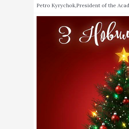
Академії
Petro Kyrychok,President of the Aca
від
аграрного
підрозділу
4
березня
2025
року.