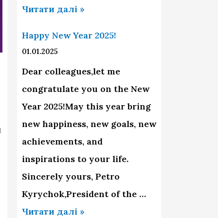
З
Читати далі »
Н
Happy New Year 2025!
о
01.01.2025
в
Dear colleagues,let me
и
congratulate you on the New
м
Year 2025!May this year bring
2
new happiness, new goals, new
и
0
achievements, and
2
inspirations to your life.
6
Sincerely yours, Petro
Р
Kyrychok,President of the …
о
H
Читати далі »