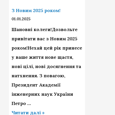
к
a
о
З Новим 2025 роком!
p
м
01.01.2025
p
!
Шановні колеги!Дозвольте
y
привітати вас з Новим 2025
N
роком!Нехай цей рік принесе
e
у ваше життя нове щастя,
w
нові цілі, нові досягнення та
Y
натхнення. З повагою,
e
Президент Академії
a
інженерних наук України
r
Петро …
2
З
Читати далі »