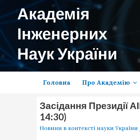
Перейти
Академія
до
вмісту
Інженерних
Наук України
Головна
Про Академію
Засідання Президії АІ
14:30)
Новини в контексті науки України