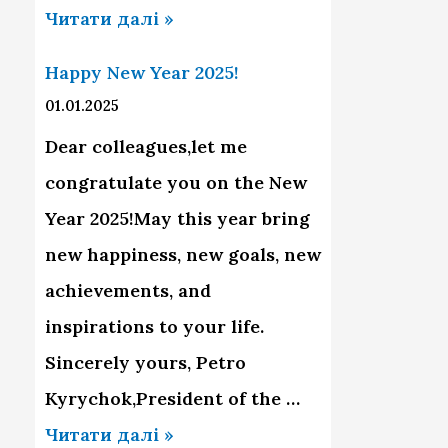
З
Читати далі »
Н
Happy New Year 2025!
о
01.01.2025
в
Dear colleagues,let me
и
congratulate you on the New
м
Year 2025!May this year bring
2
new happiness, new goals, new
0
achievements, and
2
inspirations to your life.
6
Sincerely yours, Petro
Р
Kyrychok,President of the …
о
H
Читати далі »